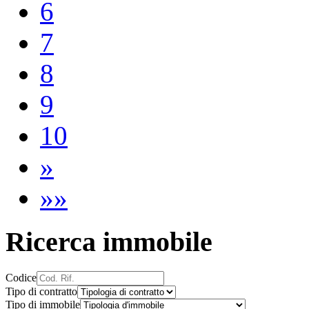
6
7
8
9
10
»
»»
Ricerca immobile
Codice
Tipo di contratto
Tipo di immobile