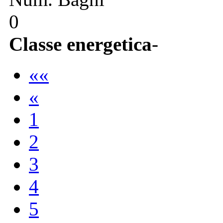
0
Classe energetica
-
««
«
1
2
3
4
5