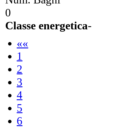
0
Classe energetica
-
««
1
2
3
4
5
6