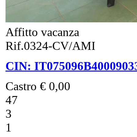
Affitto vacanza
Rif.0324-CV/AMI
CIN: IT075096B400090
Castro
€ 0,00
47
3
1