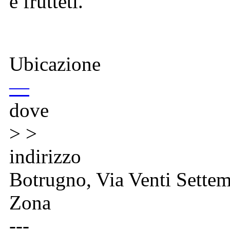
e frutteti.
Ubicazione
—
dove
> >
indirizzo
Botrugno, Via Venti Sette
Zona
---