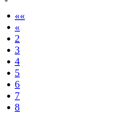
««
«
2
3
4
5
6
7
8