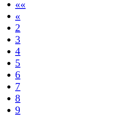
««
«
2
3
4
5
6
7
8
9