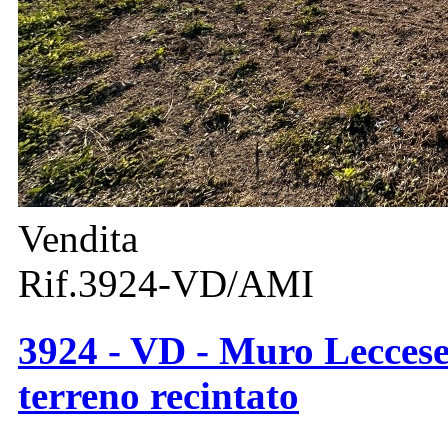
Vendita
Rif.3924-VD/AMI
3924 - VD - Muro Leccese 
terreno recintato