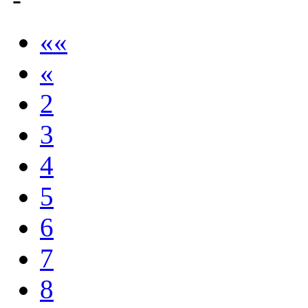
««
«
2
3
4
5
6
7
8