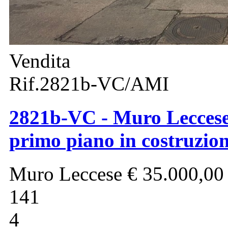
Vendita
Rif.2821b-VC/AMI
2821b-VC - Muro Leccese 
primo piano in costruzio
Muro Leccese
€ 35.000,00
141
4