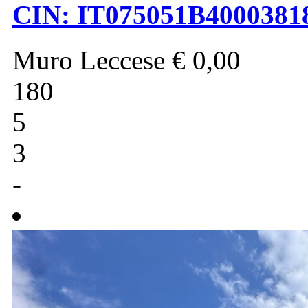
CIN: IT075051B400038
Muro Leccese
€ 0,00
180
5
3
-