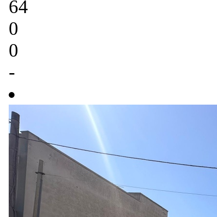
64
0
0
-