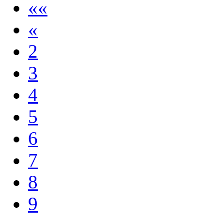
««
«
2
3
4
5
6
7
8
9