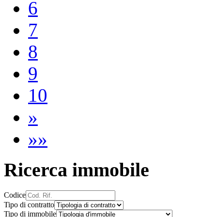
6
7
8
9
10
»
»»
Ricerca immobile
Codice
Tipo di contratto
Tipo di immobile