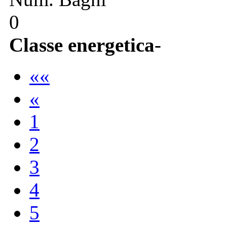
0
Classe energetica
-
««
«
1
2
3
4
5