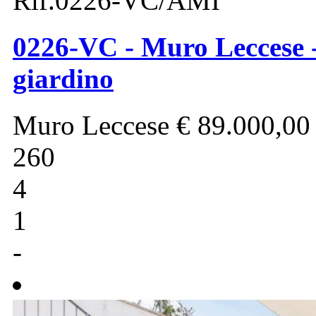
Rif.0226-VC/AMI
0226-VC - Muro Leccese -
giardino
Muro Leccese
€ 89.000,00
260
4
1
-