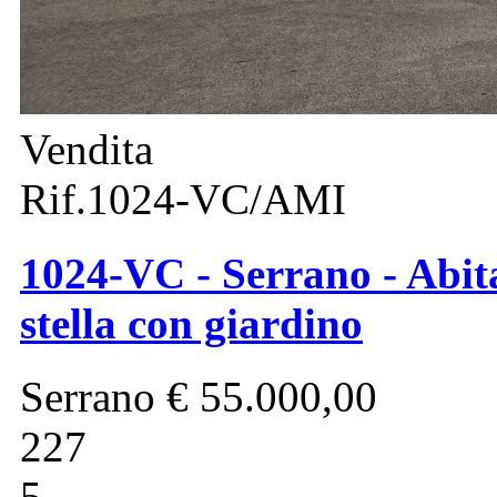
Vendita
Rif.1024-VC/AMI
1024-VC - Serrano - Abit
stella con giardino
Serrano
€ 55.000,00
227
5