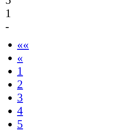
1
-
««
«
1
2
3
4
5