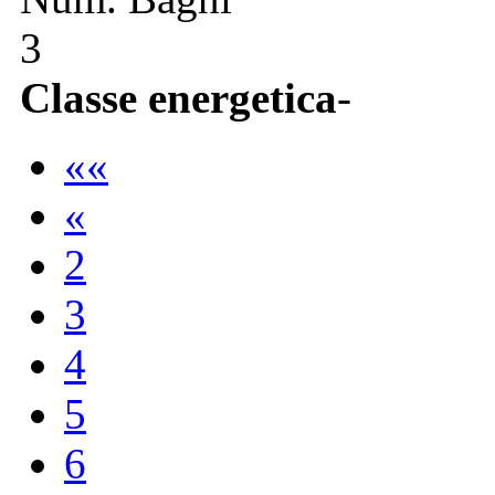
3
Classe energetica
-
««
«
2
3
4
5
6