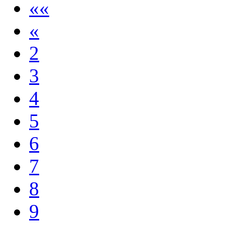
««
«
2
3
4
5
6
7
8
9