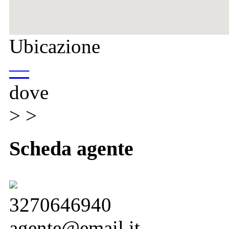
Ubicazione
—
dove
> >
Scheda agente
3270646940
agente@email.it